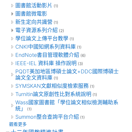
圖書館活動影片
(1)
圖書館微電影
新生定向共識營
(1)
電子資源系列介紹
(2)
學位論文上傳平台教學
(1)
CNKI中國知網系列資料庫
(1)
EndNote書目管理軟體介紹
(6)
IEEE-IEL 資料庫 操作說明
(3)
PQDT美加地區博碩士論文+DDC國際博碩士
論文全文資料庫
(1)
SYMSKAN文獻相似度檢索服務
(1)
Turnitin論文原創性比對系統說明
(1)
Wass國家圖書館「學位論文相似檢測輔助系
統」
(1)
Summon整合查詢平台介紹
(1)
觀看更多