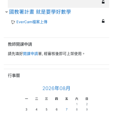
國教署計畫 就是要學好數學
EverCam檔案上傳
跳過教師開課申請區塊
教師開課申請
請先填好
開課申請
單, 經審核後即可上架使用。
跳過行事曆區塊
行事曆
2026年08月
星期一
星期二
星期三
星期四
星期五
星期六
星期日
一
二
三
四
五
六
日
No events, 08月 1日 週六
No events, 08月 
1
2
No events, 08月 3日 週一
No events, 08月 4日 週二
No events, 08月 5日 週三
No events, 08月 6日 週四
No events, 08月 7日 週五
No events, 08月 8日 週六
No events, 08月 
3
4
5
6
7
8
9