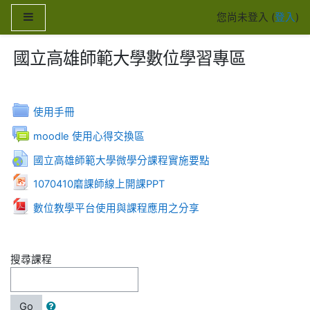
跳至主內容
側板
您尚未登入 (
登入
)
國立高雄師範大學數位學習專區
資料夾
使用手冊
討論區
moodle 使用心得交換區
網址
國立高雄師範大學微學分課程實施要點
檔案
1070410磨課師線上開課PPT
檔案
數位教學平台使用與課程應用之分享
搜尋課程
Go