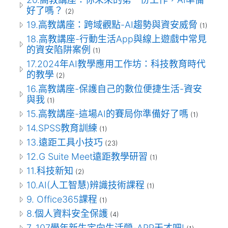
好了嗎？
(2)
19.高教講座：跨域觀點-AI趨勢與資安威脅
(1)
18.高教講座-行動生活App與線上遊戲中常見
的資安陷阱案例
(1)
17.2024年AI教學應用工作坊：科技教育時代
的教學
(2)
16.高教講座-保護自己的數位便捷生活-資安
與我
(1)
15.高教講座-這場AI的賽局你準備好了嗎
(1)
14.SPSS教育訓練
(1)
13.遠距工具小技巧
(23)
12.G Suite Meet遠距教學研習
(1)
11.科技新知
(2)
10.AI(人工智慧)辨識技術課程
(1)
9. Office365課程
(1)
8.個人資料安全保護
(4)
7. 107學年新生定向生活營-APP天才吧!