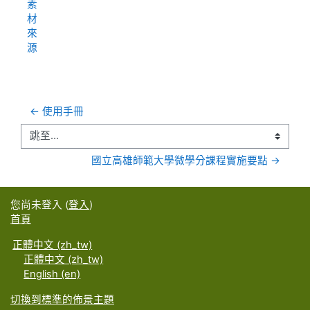
素
材
來
源
← 使用手冊
跳至...
國立高雄師範大學微學分課程實施要點 →
您尚未登入 (
登入
)
首頁
正體中文 ‎(zh_tw)‎
正體中文 ‎(zh_tw)‎
English ‎(en)‎
切換到標準的佈景主題