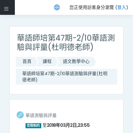
跳至主內容
您正使用訪客身分瀏覽 (
登入
)
側板
華語師培第47期-2/10華語測
驗與評量(杜明德老師)
首頁
課程
語文教學中心
華語師培第47期-2/10華語測驗與評量(杜明
德老師)
主題大綱
網址
華語測驗與評量
一般
至
2018年03月2日,23:55
受限制的