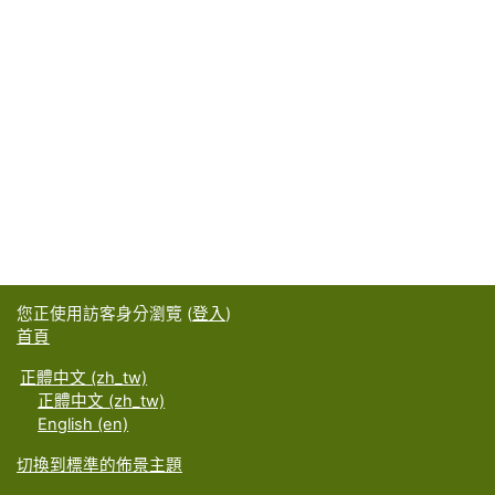
您正使用訪客身分瀏覽 (
登入
)
首頁
正體中文 ‎(zh_tw)‎
正體中文 ‎(zh_tw)‎
English ‎(en)‎
切換到標準的佈景主題