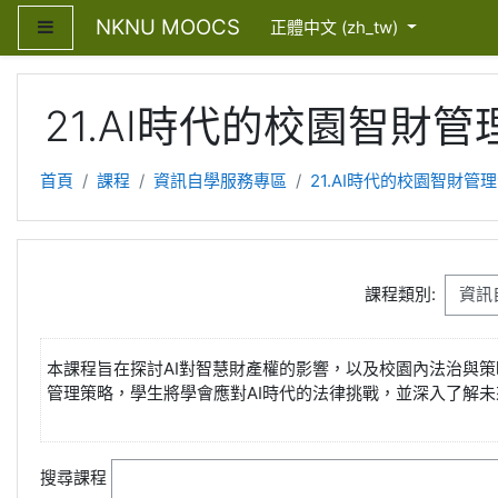
跳至主內容
NKNU MOOCS
側板
正體中文 ‎(zh_tw)‎
21.AI時代的校園智財
首頁
課程
資訊自學服務專區
21.AI時代的校園智財管
課程類別:
本課程旨在探討AI對智慧財產權的影響，以及校園內法治與策
管理策略，學生將學會應對AI時代的法律挑戰，並深入了解未
搜尋課程