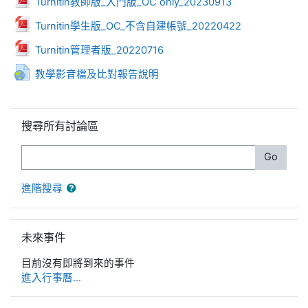
Turnitin教師版_入門版_OC only_20230913
檔案
Turnitin學生版_OC_不含自建帳號_20220422
檔案
Turnitin管理者版_20220716
網址
教學影音檔及比對報告說明
跳過搜尋所有討論區區塊
搜尋所有討論區
搜尋
Go
進階搜尋
跳過未來事件區塊
未來事件
目前沒有即將到來的事件
進入行事曆...