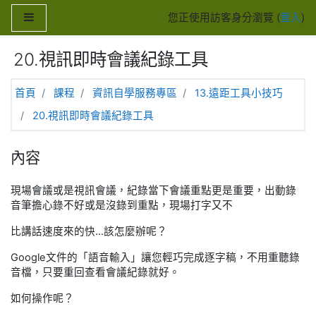
跳至主內容
側板
您正使用訪客身分瀏覽 (
登入
)
20.視訊即時會議紀錄工具
首頁
課程
資訊自學服務專區
13.遠距工具小技巧
20.視訊即時會議紀錄工具
內容
現場會議或是視訊會議，紀錄當下會議重點更是重要，出動錄
音筆擔心錄不好或是沒錄到重點，現場打字又不
比講話速度來的快...該怎麼辦呢？
Google文件的「
語音輸入
」讓您輕巧完成逐字稿，不用重聽錄
音檔，只要重回查看會議紀錄就好。
如何操作呢？