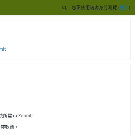
您正使用訪客身分瀏覽 (
登入
)
It
>>ZoomIt
安裝軟體。