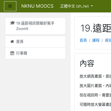
跳至主內容
NKNU MOOCS
側板
正體中文 ‎(zh_tw)‎
19.遠距視訊簡報好幫手
19.遠
ZoomIt
首頁
課程
資
首頁
行事曆
內容
放大網頁畫面，是透過
放大圖片畫面，內建
但在視訊時，需要放
可隨時放大螢幕畫面