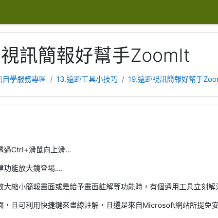
距視訊簡報好幫手ZoomIt
訊自學服務專區
13.遠距工具小技巧
19.遠距視訊簡報好幫手Zoom
Ctrl+滑鼠向上滑...
功能放大鏡登場....
大縮小簡報畫面或是給予畫面註解等功能時，有個通用工具立刻解決所需
，且可利用快捷鍵來畫線註解，且還是來自Microsoft網站所提免