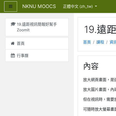
跳至主內容
NKNU MOOCS
側板
正體中文 ‎(zh_tw)‎
19.遠距視訊簡報好幫手
19.遠
ZoomIt
首頁
課程
資
首頁
行事曆
內容
放大網頁畫面，是透過
放大圖片畫面，內建
但在視訊時，需要放
可隨時放大螢幕畫面