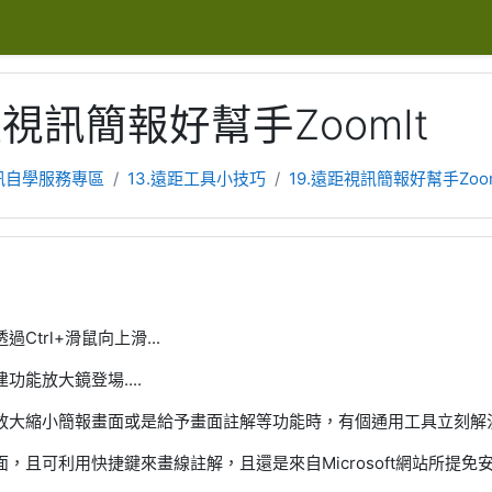
距視訊簡報好幫手ZoomIt
訊自學服務專區
13.遠距工具小技巧
19.遠距視訊簡報好幫手Zoom
Ctrl+滑鼠向上滑...
功能放大鏡登場....
大縮小簡報畫面或是給予畫面註解等功能時，有個通用工具立刻解決所需
，且可利用快捷鍵來畫線註解，且還是來自Microsoft網站所提免