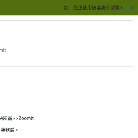
您正使用訪客身分瀏覽 (
登入
)
It
>>ZoomIt
安裝軟體。