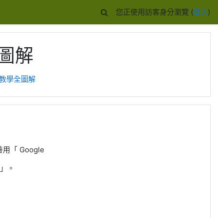
您正使用訪客身分瀏覽 (
登入
)
全圖解
 遠距教學全圖解
「 Google
題」。