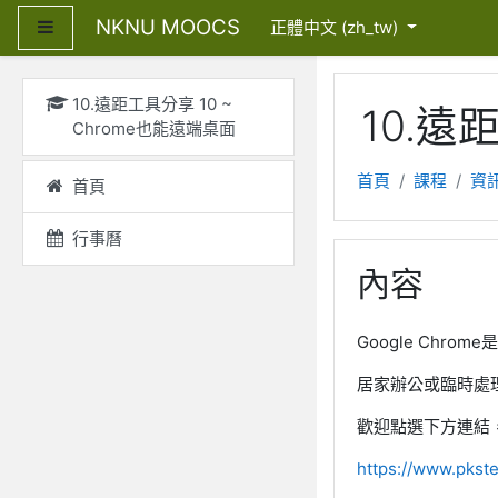
跳至主內容
NKNU MOOCS
側板
正體中文 ‎(zh_tw)‎
10.遠距工具分享 10 ~
10.遠
Chrome也能遠端桌面
首頁
課程
資
首頁
行事曆
內容
Google Chr
居家辦公或臨時處
歡迎點選下方連結
https://www.pkst