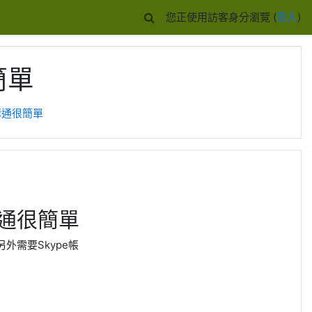
您正使用訪客身分瀏覽 (
登入
)
簡單
視訊溝通很簡單
訊溝通很簡單
另外需要Skype帳