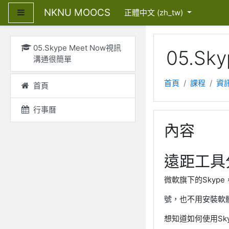
跳至主內容
NKNU MOOCS
側板
正體中文 ‎(zh_tw)‎
05.Skype Meet Now視訊
05.S
溝通很簡單
首頁
課程
資
首頁
行事曆
內容
遠距工具分
微軟旗下的Skype
號，也不用安裝軟
想知道如何使用Skyp