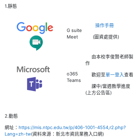
1.靜態
操作手冊
G suite
Meet
(圖資處提供)
由本校李俊賢老師製
作
o365
歡迎至
單一登入
查看
Teams
課中/當週教學進度
(上方公告區)
2.動態
網址：
https://mis.ntpc.edu.tw/p/406-1001-4554,r2.php?
Lang=zh-tw
(資料來源：新北市資訊業務入口網)