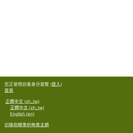
您正使用訪客身分瀏覽 (
登入
)
首頁
正體中文 ‎(zh_tw)‎
正體中文 ‎(zh_tw)‎
English ‎(en)‎
切換到標準的佈景主題