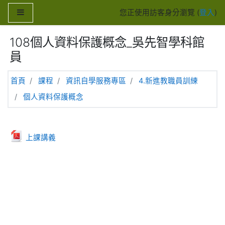
跳至主內容
側板
您正使用訪客身分瀏覽 (
登入
)
108個人資料保護概念_吳先智學科館
員
首頁
課程
資訊自學服務專區
4.新進教職員訓練
個人資料保護概念
主題大綱
一般
檔案
上課講義