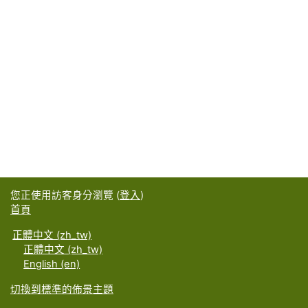
您正使用訪客身分瀏覽 (
登入
)
首頁
正體中文 ‎(zh_tw)‎
正體中文 ‎(zh_tw)‎
English ‎(en)‎
切換到標準的佈景主題