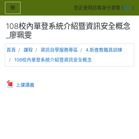
跳至主內容
側板
您正使用訪客身分瀏覽 (
登入
)
108校內單登系統介紹暨資訊安全概念
_廖珮雯
首頁
課程
資訊自學服務專區
4.新進教職員訓練
108校內單登系統介紹暨資訊安全概念
主題大綱
一般
檔案
上課講義