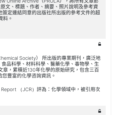
（
），
將所有文章影
ew Online Archive
PROLA
含原文、標題、作者、摘要、
照片說明及參考資
他簽定連結同意的出版社
所出版的參考文件的超
資料。
）
所出版的專業期刊，廣泛地
hemical Society
、食品科學、材料科學、醫藥化學、毒物學、生
文章，累積近
年化學的原始研究，包含三百
130
給您豐富的化學咨詢資訊。
評為：化學領域中，被引用次
on Report （JCR）