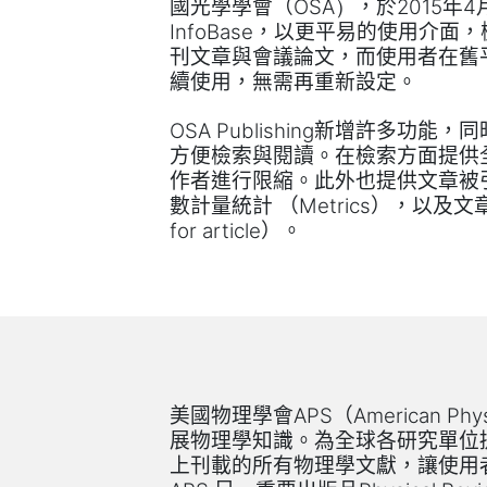
國光學學會（
，於
年
OSA）
2015
4
，以更平易的使用介面，
InfoBase
刊文章與會議論文，而使用者在舊
續使用，無需再重新設定。
新增許多功能，同
OSA Publishing
方便檢索與閱讀。在檢索方面提供
作者進行限縮。此外也提供文章被
數計量統計
（
），以及文
Metrics
）。
for article
美國物理學會
（
APS
American Phys
展物理學知識。
為全球各研究單位
上刊載的所有物理學文獻，讓使用