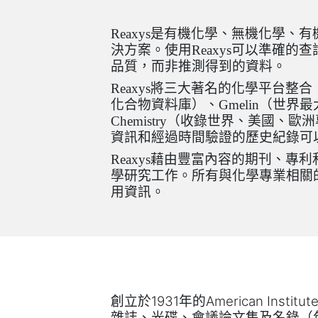
是有機化學、無機化學、有
Reaxys
決方案。使用
可以準確的查
Reaxys
品質，而非推測得到的資料。
將三大著名的化學平台整合
Reaxys
化合物資料庫）、
（世界
最
Gmelin
（收錄世界、美國、
歐洲
Chemistry
資訊和經過時間驗證的歷
史紀錄可
藉由豐富內容的期刊、專利
Reaxys
學研究工作。所有與化學專業相關
用資訊。
創立於
年的
1931
American Institute
雜誌、光碟、會議論文集及名錄（