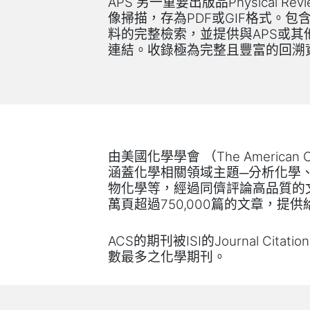
另一重要出版品
APS
Physical Revi
像掃描，存為
或
格式。包
PDF
GIF
料的完整檢索，並提供與
或其
APS
連結。收錄極為完整且豐富的回溯
由美國化學學會
（
The American C
涵蓋化學相關領域主題─分析化學
物化學等，經過同儕評論高品質的
萬頁超過
篇的文章，提供
750,000
的期刊被
的
ACS
ISI
Journal Citati
數最多之化學期刊。