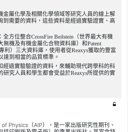
機金屬化學及相關化學領域等研究人員的線
上解
詢到需要的資料，這些資料是經過實驗
證實、高
：全
方位整合
（世界最大有機
CrossFire Beilstein
大無機及有機金屬化合物資料庫）和
Patent
專利）三大資料庫，使用者從
獲取的豐富
Reaxys
以達到相當的品質標準。
和經過實
驗驗證的資料，來輔助現代跨學科的科
的研究
人員和學生都會受益於
所提供的實
Reaxys
（
），是一家出版研究
性期刊、
 of Physics
AIP
包括印刷版及電子版）的專業出版
社。其富含特