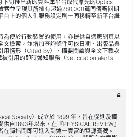
月下旬推出新的資料庫平台
取代原先的
Optics
檢索並呈現其所擁有超過
篇同儕審閱期
280,000
平台上的個人化服務設定則一同移轉至新平台繼
時為便於行動裝置的使用，亦提供自適應網頁以
全文檢索，並增加查詢條件可依日期、出版品與
引用情形（
）、摘要閱讀與全文下載次
Cited By
章被引用的即時通知服務（
Set citation alerts
）成立於
年，旨在促
進及擴
ical Society
1899
提供自
年以來，在『
』
1893
PHYSICAL
REVIEW
者在彈指間即可進入到這一豐富的
資源寶藏。