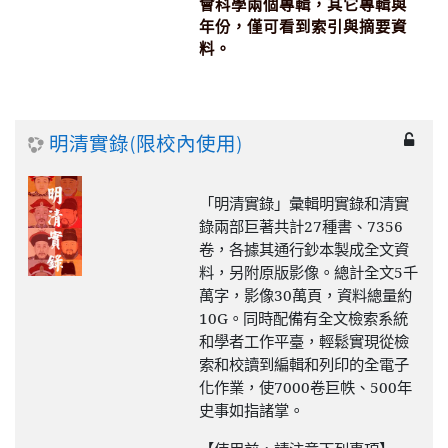
會科學兩個專輯，其它專輯與
年份，僅可看到索引與摘要資
料。
明清實錄(限校內使用)
「明清實錄」彙輯明實錄和清實
錄兩部巨著共計
27
種書、
7356
卷，各據其通行鈔本製成全文資
料，另附原版影像。總計全文
5
千
萬字，影像
30
萬頁，資料總量約
10G
。同時配備有全文檢索系統
和學者工作平臺，輕鬆實現從檢
索和校讀到編輯和列印的全電子
化作業，使
7000
卷巨帙、
500
年
史事如指諸掌。