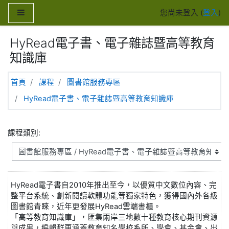
跳至主內容
側板
您尚未登入 (
登入
)
HyRead電子書、電子雜誌暨高等教育
知識庫
首頁
課程
圖書館服務專區
HyRead電子書、電子雜誌暨高等教育知識庫
課程類別:
HyRead電子書自2010年推出至今，以優質中文數位內容、完
整平台系統、創新閱讀軟體功能等獨家特色，獲得國內外各級
圖書館青睞，近年更發展HyRead雲端書櫃。
「高等教育知識庫」，匯集兩岸三地數十種教育核心期刊資源
與成果，編輯群更涵蓋教育知名學校系所、學會、基金會、出