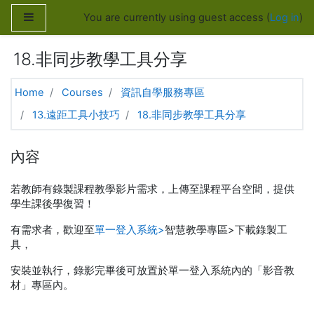
Skip to main content
Side panel
You are currently using guest access (
Log in
)
18.非同步教學工具分享
Home
Courses
資訊自學服務專區
13.遠距工具小技巧
18.非同步教學工具分享
內容
若教師有錄製課程教學影片需求，上傳至課程平台空間，提供
學生課後學復習！
有需求者，歡迎至
單一登入系統>
智慧教學專區>下載錄製工
具，
安裝並執行，錄影完畢後可放置於單一登入系統內的「影音教
材」專區內。