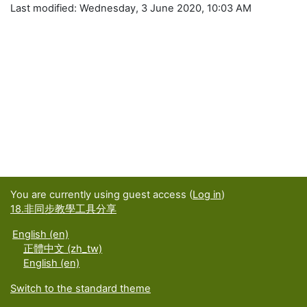
Last modified: Wednesday, 3 June 2020, 10:03 AM
You are currently using guest access (
Log in
)
18.非同步教學工具分享
English ‎(en)‎
正體中文 ‎(zh_tw)‎
English ‎(en)‎
Switch to the standard theme