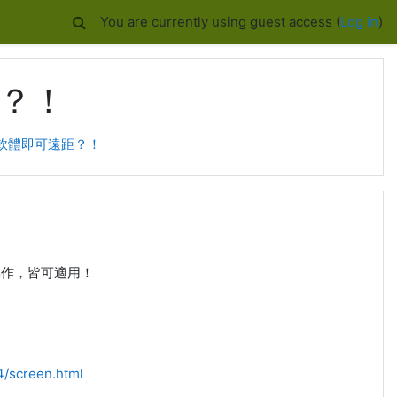
You are currently using guest access (
Log in
)
距？！
安裝軟體即可遠距？！
操作，皆可適用！
4/screen.html