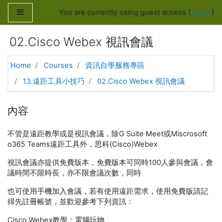
Skip to main content
Side panel
You are currently using guest access (
Log in
)
02.Cisco Webex 視訊會議
Home
Courses
資訊自學服務專區
13.遠距工具小技巧
02.Cisco Webex 視訊會議
內容
不管是遠距教學或是視訊會議，除G Suite Meet或Miscrosoft
o365 Teams遠距工具外，思科(Cisco)Webex
視訊會議亦提供免費版本，免費版本可同時100人參與會議，會
議時間不限時長，亦不限會議次數，同時
也可使用手機加入會議，若有使用遠距需求，使用免費版請記
得先註冊帳號，並歡迎參考下列資訊：
Cisco Webex教學：電腦玩物