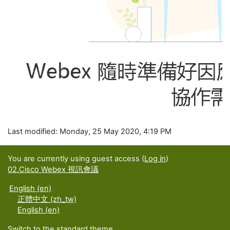
Last modified: Monday, 25 May 2020, 4:19 PM
You are currently using guest access (
Log in
)
02.Cisco Webex 視訊會議
English ‎(en)‎
正體中文 ‎(zh_tw)‎
English ‎(en)‎
Switch to the standard theme