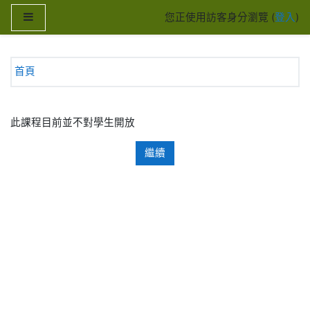
跳至主內容
側板
您正使用訪客身分瀏覽 (
登入
)
首頁
此課程目前並不對學生開放
繼續