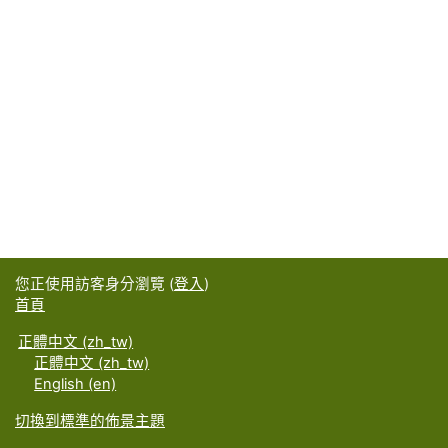
您正使用訪客身分瀏覽 (
登入
)
首頁
正體中文 ‎(zh_tw)‎
正體中文 ‎(zh_tw)‎
English ‎(en)‎
切換到標準的佈景主題